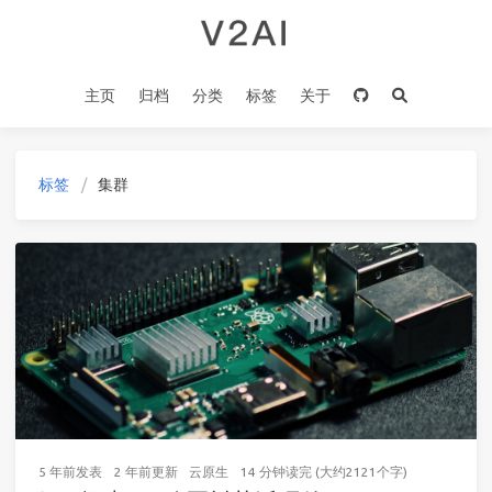
主页
归档
分类
标签
关于
标签
集群
5 年前
发表
2 年前
更新
云原生
14 分钟读完 (大约2121个字)