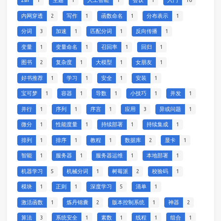
zsh
1
主题
1
人工智能
1
会议
1
入门
16
内网穿透
2
写作
1
函数命名
1
分布表示
1
分词
3
加速
1
匹配分词
1
反向传播
1
变量
1
变量命名
1
召回率
1
回归
1
图书
2
复杂度
1
大模型
1
女朋友
1
好书推荐
1
学习
1
安全
1
安装
1
宝可梦
1
容器
1
导数
1
小技巧
1
并发
1
并行
1
序列
1
序言
1
应用
3
异或问题
1
微分
1
性能度量
1
持续部署
1
持续集成
1
排列
1
排序
1
教程
1
数据库
2
显卡
1
智能
1
服务器
1
服务器运维
1
本地部署
1
机器学习
5
机械分词
1
树莓派
2
校验码
1
模块
1
正则
1
深度学习
5
清单
1
激活函数
1
炼丹锦囊
2
版本控制系统
1
神器
2
算法
3
系统安全
1
素数
1
线程
1
组合
1