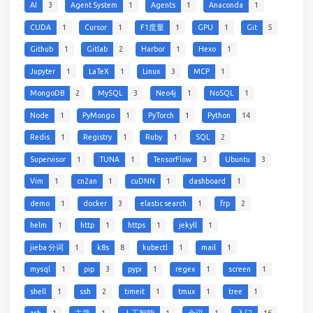
AI
3
Agent System
1
Agents
1
Anaconda
1
CUDA
1
Cursor
1
F1度量
1
GPU
1
Git
5
Github
1
Gitlab
2
Harbor
1
Hexo
1
Jupyter
1
LaTeX
1
Linux
3
MCP
1
MongoDB
2
MySQL
3
Neo4j
1
NoSQL
1
Node
1
PyMongo
1
PyTorch
1
Python
14
Redis
1
Registry
1
Ruby
1
SQL
2
Supervisor
1
TUNA
1
TensorFlow
3
Ubuntu
3
Vim
1
cn2an
1
cuDNN
1
dashboard
1
demo
1
docker
3
elastic search
1
frp
2
helm
1
http
1
https
1
jekyll
1
jieba 分词
1
k8s
8
kubectl
1
mail
1
mysql
1
pip
3
pypi
1
regex
1
screen
1
shell
1
ssh
2
timeit
1
tmux
1
tree
1