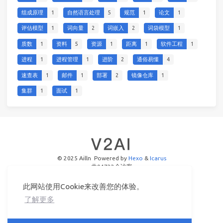
组成原理
1
自然语言处理
5
规范
1
论文
1
评估模型
1
词向量
2
词嵌入
2
词袋模型
1
质数
1
资料
5
资源
1
距离
1
软件工程
1
进程
1
进程管理
1
进阶
2
通俗易懂
4
速查表
1
邮件
1
部署
2
镜像仓库
1
集群
1
面试
1
© 2025 Ailln
Powered by
Hexo
&
Icarus
共
94722
个访客
此网站使用Cookie来改善您的体验。
了解更多