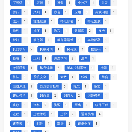
宝可梦
1
容器
1
导数
1
小技巧
1
并发
1
并行
1
序列
1
序言
1
应用
3
异或问题
1
微分
1
性能度量
1
持续部署
1
持续集成
1
排列
1
排序
1
教程
1
数据库
2
显卡
1
智能
1
服务器
1
服务器运维
1
本地部署
1
机器学习
5
机械分词
1
树莓派
2
校验码
1
模块
1
正则
1
深度学习
5
清单
1
激活函数
1
炼丹锦囊
2
版本控制系统
1
神器
2
算法
3
系统安全
1
素数
1
线程
1
组合
1
组成原理
1
自然语言处理
5
规范
1
论文
1
评估模型
1
词向量
2
词嵌入
2
词袋模型
1
质数
1
资料
5
资源
1
距离
1
软件工程
1
进程
1
进程管理
1
进阶
2
通俗易懂
4
速查表
1
邮件
1
部署
2
镜像仓库
1