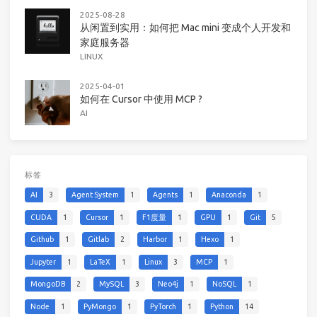
2025-08-28
从闲置到实用：如何把 Mac mini 变成个人开发和
家庭服务器
LINUX
2025-04-01
如何在 Cursor 中使用 MCP ?
AI
标签
AI
3
Agent System
1
Agents
1
Anaconda
1
CUDA
1
Cursor
1
F1度量
1
GPU
1
Git
5
Github
1
Gitlab
2
Harbor
1
Hexo
1
Jupyter
1
LaTeX
1
Linux
3
MCP
1
MongoDB
2
MySQL
3
Neo4j
1
NoSQL
1
Node
1
PyMongo
1
PyTorch
1
Python
14