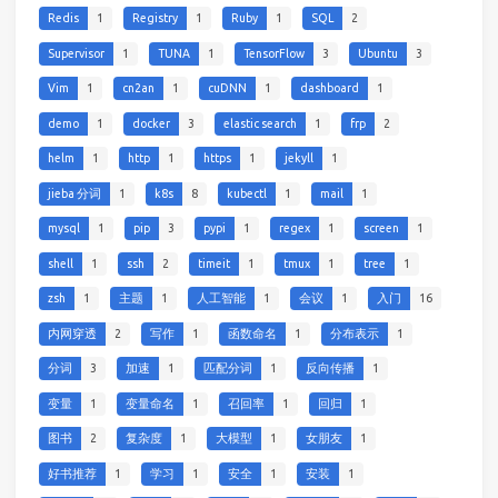
Redis
1
Registry
1
Ruby
1
SQL
2
Supervisor
1
TUNA
1
TensorFlow
3
Ubuntu
3
Vim
1
cn2an
1
cuDNN
1
dashboard
1
demo
1
docker
3
elastic search
1
frp
2
helm
1
http
1
https
1
jekyll
1
jieba 分词
1
k8s
8
kubectl
1
mail
1
mysql
1
pip
3
pypi
1
regex
1
screen
1
shell
1
ssh
2
timeit
1
tmux
1
tree
1
zsh
1
主题
1
人工智能
1
会议
1
入门
16
内网穿透
2
写作
1
函数命名
1
分布表示
1
分词
3
加速
1
匹配分词
1
反向传播
1
变量
1
变量命名
1
召回率
1
回归
1
图书
2
复杂度
1
大模型
1
女朋友
1
好书推荐
1
学习
1
安全
1
安装
1