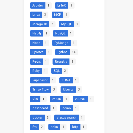
Jupyter
1
LaTeX
1
Linux
3
MCP
1
MongoDB
2
MySQL
3
Neo4j
1
NoSQL
1
Node
1
PyMongo
1
PyTorch
1
Python
14
Redis
1
Registry
1
Ruby
1
SQL
2
Supervisor
1
TUNA
1
TensorFlow
3
Ubuntu
3
Vim
1
cn2an
1
cuDNN
1
dashboard
1
demo
1
docker
3
elastic search
1
frp
2
helm
1
http
1