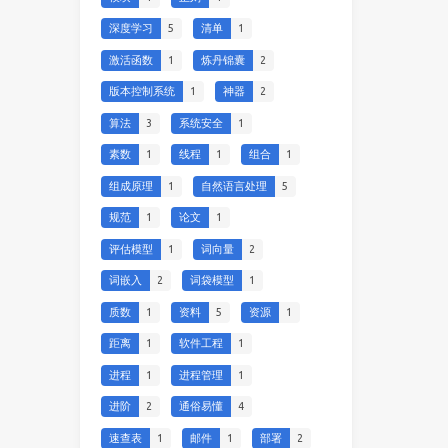
深度学习
5
清单
1
激活函数
1
炼丹锦囊
2
版本控制系统
1
神器
2
算法
3
系统安全
1
素数
1
线程
1
组合
1
组成原理
1
自然语言处理
5
规范
1
论文
1
评估模型
1
词向量
2
词嵌入
2
词袋模型
1
质数
1
资料
5
资源
1
距离
1
软件工程
1
进程
1
进程管理
1
进阶
2
通俗易懂
4
速查表
1
邮件
1
部署
2