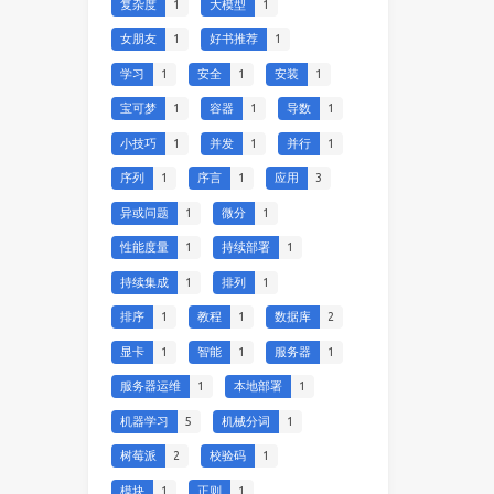
复杂度
1
大模型
1
女朋友
1
好书推荐
1
学习
1
安全
1
安装
1
宝可梦
1
容器
1
导数
1
小技巧
1
并发
1
并行
1
序列
1
序言
1
应用
3
异或问题
1
微分
1
性能度量
1
持续部署
1
持续集成
1
排列
1
排序
1
教程
1
数据库
2
显卡
1
智能
1
服务器
1
服务器运维
1
本地部署
1
机器学习
5
机械分词
1
树莓派
2
校验码
1
模块
1
正则
1