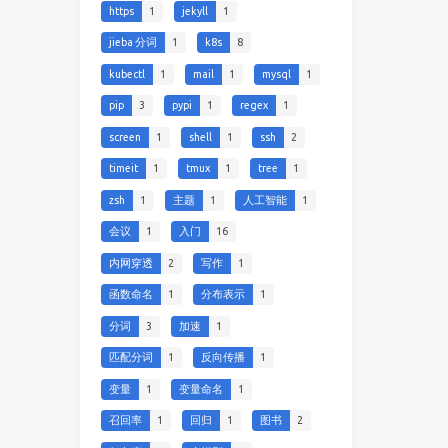
https
1
jekyll
1
jieba 分词
1
k8s
8
kubectl
1
mail
1
mysql
1
pip
3
pypi
1
regex
1
screen
1
shell
1
ssh
2
timeit
1
tmux
1
tree
1
zsh
1
主题
1
人工智能
1
会议
1
入门
16
内网穿透
2
写作
1
函数命名
1
分布表示
1
分词
3
加速
1
匹配分词
1
反向传播
1
变量
1
变量命名
1
召回率
1
回归
1
图书
2