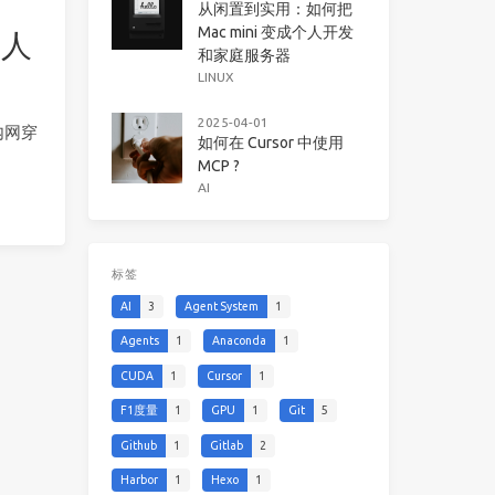
从闲置到实用：如何把
Mac mini 变成个人开发
个人
和家庭服务器
LINUX
2025-04-01
内网穿
如何在 Cursor 中使用
MCP ?
AI
标签
AI
3
Agent System
1
Agents
1
Anaconda
1
CUDA
1
Cursor
1
F1度量
1
GPU
1
Git
5
Github
1
Gitlab
2
Harbor
1
Hexo
1