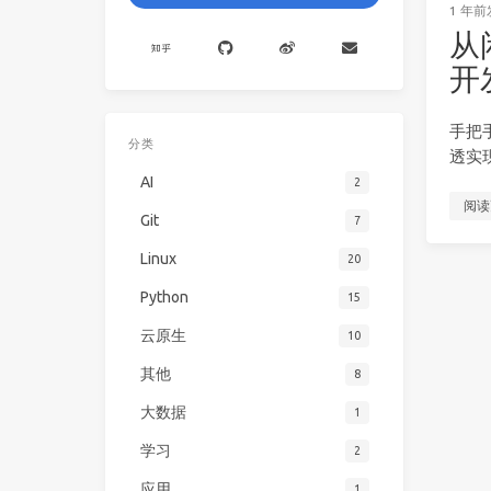
1 年前
从
开
手把手
分类
透实
AI
2
阅读
Git
7
Linux
20
Python
15
云原生
10
其他
8
大数据
1
学习
2
应用
1