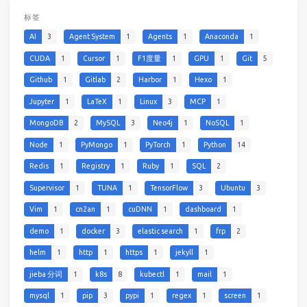
标签
AI
3
Agent System
1
Agents
1
Anaconda
1
CUDA
1
Cursor
1
F1度量
1
GPU
1
Git
5
Github
1
Gitlab
2
Harbor
1
Hexo
1
Jupyter
1
LaTeX
1
Linux
3
MCP
1
MongoDB
2
MySQL
3
Neo4j
1
NoSQL
1
Node
1
PyMongo
1
PyTorch
1
Python
14
Redis
1
Registry
1
Ruby
1
SQL
2
Supervisor
1
TUNA
1
TensorFlow
3
Ubuntu
3
Vim
1
cn2an
1
cuDNN
1
dashboard
1
demo
1
docker
3
elastic search
1
frp
2
helm
1
http
1
https
1
jekyll
1
jieba 分词
1
k8s
8
kubectl
1
mail
1
mysql
1
pip
3
pypi
1
regex
1
screen
1