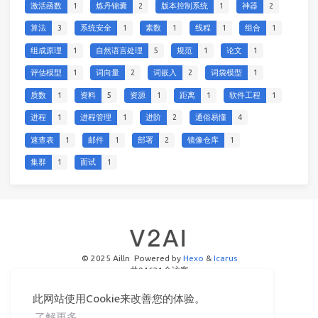
激活函数
1
炼丹锦囊
2
版本控制系统
1
神器
2
算法
3
系统安全
1
素数
1
线程
1
组合
1
组成原理
1
自然语言处理
5
规范
1
论文
1
评估模型
1
词向量
2
词嵌入
2
词袋模型
1
质数
1
资料
5
资源
1
距离
1
软件工程
1
进程
1
进程管理
1
进阶
2
通俗易懂
4
速查表
1
邮件
1
部署
2
镜像仓库
1
集群
1
面试
1
© 2025 Ailln
Powered by
Hexo
&
Icarus
共
94621
个访客
此网站使用Cookie来改善您的体验。
了解更多