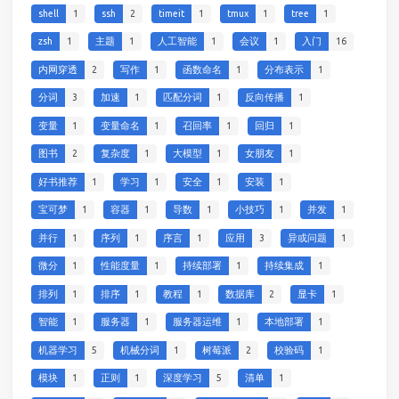
shell
1
ssh
2
timeit
1
tmux
1
tree
1
zsh
1
主题
1
人工智能
1
会议
1
入门
16
内网穿透
2
写作
1
函数命名
1
分布表示
1
分词
3
加速
1
匹配分词
1
反向传播
1
变量
1
变量命名
1
召回率
1
回归
1
图书
2
复杂度
1
大模型
1
女朋友
1
好书推荐
1
学习
1
安全
1
安装
1
宝可梦
1
容器
1
导数
1
小技巧
1
并发
1
并行
1
序列
1
序言
1
应用
3
异或问题
1
微分
1
性能度量
1
持续部署
1
持续集成
1
排列
1
排序
1
教程
1
数据库
2
显卡
1
智能
1
服务器
1
服务器运维
1
本地部署
1
机器学习
5
机械分词
1
树莓派
2
校验码
1
模块
1
正则
1
深度学习
5
清单
1