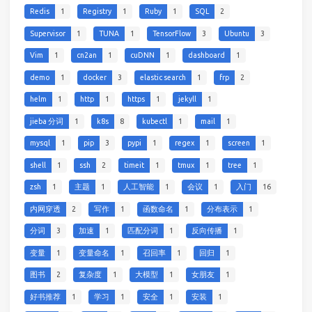
Redis
1
Registry
1
Ruby
1
SQL
2
Supervisor
1
TUNA
1
TensorFlow
3
Ubuntu
3
Vim
1
cn2an
1
cuDNN
1
dashboard
1
demo
1
docker
3
elastic search
1
frp
2
helm
1
http
1
https
1
jekyll
1
jieba 分词
1
k8s
8
kubectl
1
mail
1
mysql
1
pip
3
pypi
1
regex
1
screen
1
shell
1
ssh
2
timeit
1
tmux
1
tree
1
zsh
1
主题
1
人工智能
1
会议
1
入门
16
内网穿透
2
写作
1
函数命名
1
分布表示
1
分词
3
加速
1
匹配分词
1
反向传播
1
变量
1
变量命名
1
召回率
1
回归
1
图书
2
复杂度
1
大模型
1
女朋友
1
好书推荐
1
学习
1
安全
1
安装
1