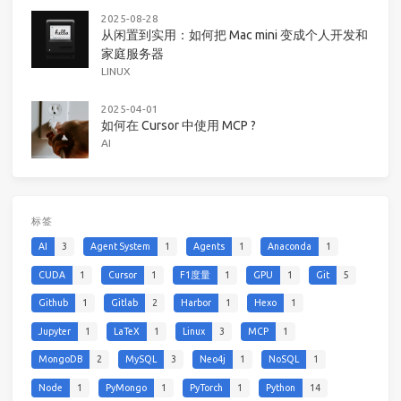
2025-08-28
从闲置到实用：如何把 Mac mini 变成个人开发和
家庭服务器
LINUX
2025-04-01
如何在 Cursor 中使用 MCP ?
AI
标签
AI
3
Agent System
1
Agents
1
Anaconda
1
CUDA
1
Cursor
1
F1度量
1
GPU
1
Git
5
Github
1
Gitlab
2
Harbor
1
Hexo
1
Jupyter
1
LaTeX
1
Linux
3
MCP
1
MongoDB
2
MySQL
3
Neo4j
1
NoSQL
1
Node
1
PyMongo
1
PyTorch
1
Python
14