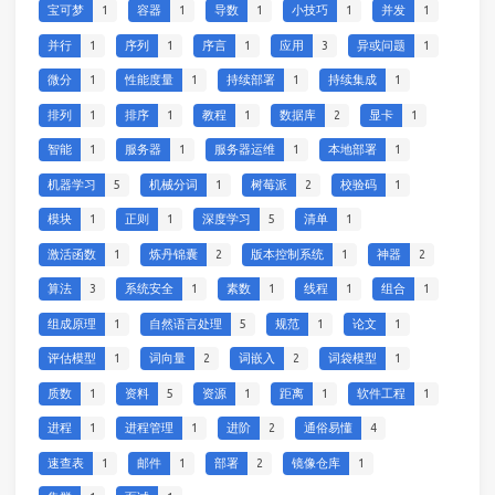
宝可梦
1
容器
1
导数
1
小技巧
1
并发
1
并行
1
序列
1
序言
1
应用
3
异或问题
1
微分
1
性能度量
1
持续部署
1
持续集成
1
排列
1
排序
1
教程
1
数据库
2
显卡
1
智能
1
服务器
1
服务器运维
1
本地部署
1
机器学习
5
机械分词
1
树莓派
2
校验码
1
模块
1
正则
1
深度学习
5
清单
1
激活函数
1
炼丹锦囊
2
版本控制系统
1
神器
2
算法
3
系统安全
1
素数
1
线程
1
组合
1
组成原理
1
自然语言处理
5
规范
1
论文
1
评估模型
1
词向量
2
词嵌入
2
词袋模型
1
质数
1
资料
5
资源
1
距离
1
软件工程
1
进程
1
进程管理
1
进阶
2
通俗易懂
4
速查表
1
邮件
1
部署
2
镜像仓库
1