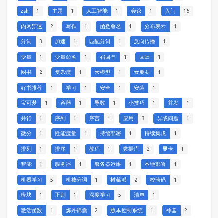
zsh
1
主题
1
人工智能
1
会议
1
入门
16
内网穿透
2
写作
1
函数命名
1
分布表示
1
分词
3
加速
1
匹配分词
1
反向传播
1
变量
1
变量命名
1
召回率
1
回归
1
图书
2
复杂度
1
大模型
1
女朋友
1
好书推荐
1
学习
1
安全
1
安装
1
宝可梦
1
容器
1
导数
1
小技巧
1
并发
1
并行
1
序列
1
序言
1
应用
3
异或问题
1
微分
1
性能度量
1
持续部署
1
持续集成
1
排列
1
排序
1
教程
1
数据库
2
显卡
1
智能
1
服务器
1
服务器运维
1
本地部署
1
机器学习
5
机械分词
1
树莓派
2
校验码
1
模块
1
正则
1
深度学习
5
清单
1
激活函数
1
炼丹锦囊
2
版本控制系统
1
神器
2