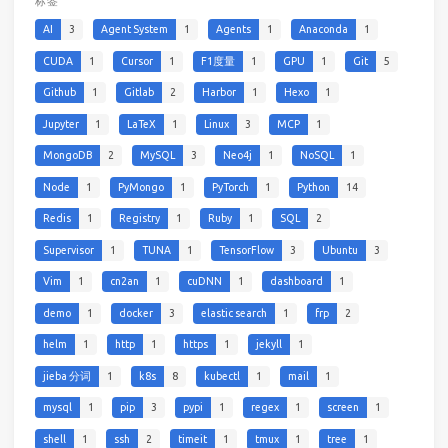
标签
AI
3
Agent System
1
Agents
1
Anaconda
1
CUDA
1
Cursor
1
F1度量
1
GPU
1
Git
5
Github
1
Gitlab
2
Harbor
1
Hexo
1
Jupyter
1
LaTeX
1
Linux
3
MCP
1
MongoDB
2
MySQL
3
Neo4j
1
NoSQL
1
Node
1
PyMongo
1
PyTorch
1
Python
14
Redis
1
Registry
1
Ruby
1
SQL
2
Supervisor
1
TUNA
1
TensorFlow
3
Ubuntu
3
Vim
1
cn2an
1
cuDNN
1
dashboard
1
demo
1
docker
3
elastic search
1
frp
2
helm
1
http
1
https
1
jekyll
1
jieba 分词
1
k8s
8
kubectl
1
mail
1
mysql
1
pip
3
pypi
1
regex
1
screen
1
shell
1
ssh
2
timeit
1
tmux
1
tree
1