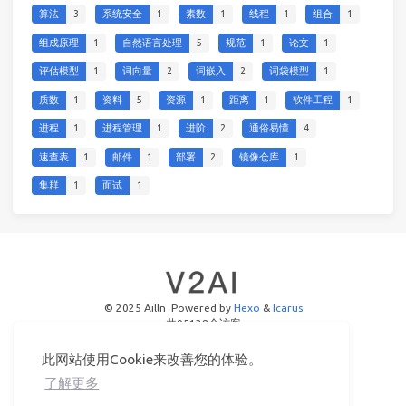
算法
3
系统安全
1
素数
1
线程
1
组合
1
组成原理
1
自然语言处理
5
规范
1
论文
1
评估模型
1
词向量
2
词嵌入
2
词袋模型
1
质数
1
资料
5
资源
1
距离
1
软件工程
1
进程
1
进程管理
1
进阶
2
通俗易懂
4
速查表
1
邮件
1
部署
2
镜像仓库
1
集群
1
面试
1
© 2025 Ailln
Powered by
Hexo
&
Icarus
共
95138
个访客
此网站使用Cookie来改善您的体验。
了解更多