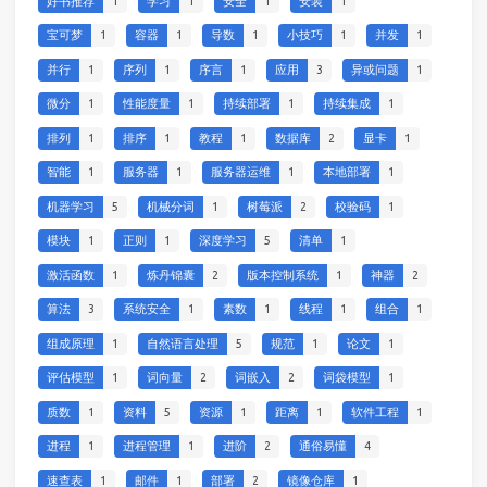
好书推荐
1
学习
1
安全
1
安装
1
宝可梦
1
容器
1
导数
1
小技巧
1
并发
1
并行
1
序列
1
序言
1
应用
3
异或问题
1
微分
1
性能度量
1
持续部署
1
持续集成
1
排列
1
排序
1
教程
1
数据库
2
显卡
1
智能
1
服务器
1
服务器运维
1
本地部署
1
机器学习
5
机械分词
1
树莓派
2
校验码
1
模块
1
正则
1
深度学习
5
清单
1
激活函数
1
炼丹锦囊
2
版本控制系统
1
神器
2
算法
3
系统安全
1
素数
1
线程
1
组合
1
组成原理
1
自然语言处理
5
规范
1
论文
1
评估模型
1
词向量
2
词嵌入
2
词袋模型
1
质数
1
资料
5
资源
1
距离
1
软件工程
1
进程
1
进程管理
1
进阶
2
通俗易懂
4
速查表
1
邮件
1
部署
2
镜像仓库
1