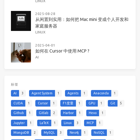
LINUX
2025-08-28
从闲置到实用：如何把 Mac mini 变成个人开发和
家庭服务器
LINUX
2025-04-01
如何在 Cursor 中使用 MCP ?
AI
标签
AI
3
Agent System
1
Agents
1
Anaconda
1
CUDA
1
Cursor
1
F1度量
1
GPU
1
Git
5
Github
1
Gitlab
2
Harbor
1
Hexo
1
Jupyter
1
LaTeX
1
Linux
3
MCP
1
MongoDB
2
MySQL
3
Neo4j
1
NoSQL
1