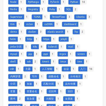
Node
1
PyMongo
1
PyTorch
1
Python
14
Redis
1
Registry
1
Ruby
1
SQL
2
Supervisor
1
TUNA
1
TensorFlow
3
Ubuntu
3
Vim
1
cn2an
1
cuDNN
1
dashboard
1
demo
1
docker
3
elastic search
1
frp
2
helm
1
http
1
https
1
jekyll
1
jieba 分词
1
k8s
8
kubectl
1
mail
1
mysql
1
pip
3
pypi
1
regex
1
screen
1
shell
1
ssh
2
timeit
1
tmux
1
tree
1
zsh
1
主题
1
人工智能
1
会议
1
入门
16
内网穿透
2
写作
1
函数命名
1
分布表示
1
分词
3
加速
1
匹配分词
1
反向传播
1
变量
1
变量命名
1
召回率
1
回归
1
图书
2
复杂度
1
大模型
1
女朋友
1