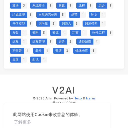
算法
3
系统安全
1
素数
1
线程
1
组合
1
组成原理
1
自然语言处理
5
规范
1
论文
1
评估模型
1
词向量
2
词嵌入
2
词袋模型
1
质数
1
资料
5
资源
1
距离
1
软件工程
1
进程
1
进程管理
1
进阶
2
通俗易懂
4
速查表
1
邮件
1
部署
2
镜像仓库
1
集群
1
面试
1
© 2025 Ailln
Powered by
Hexo
&
Icarus
共
95123
个访客
此网站使用Cookie来改善您的体验。
了解更多