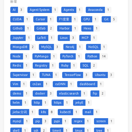
标签
AI
3
Agent System
1
Agents
1
Anaconda
1
CUDA
1
Cursor
1
F1度量
1
GPU
1
Git
5
Github
1
Gitlab
2
Harbor
1
Hexo
1
Jupyter
1
LaTeX
1
Linux
3
MCP
1
MongoDB
2
MySQL
3
Neo4j
1
NoSQL
1
Node
1
PyMongo
1
PyTorch
1
Python
14
Redis
1
Registry
1
Ruby
1
SQL
2
Supervisor
1
TUNA
1
TensorFlow
3
Ubuntu
3
Vim
1
cn2an
1
cuDNN
1
dashboard
1
demo
1
docker
3
elastic search
1
frp
2
helm
1
http
1
https
1
jekyll
1
jieba 分词
1
k8s
8
kubectl
1
mail
1
mysql
1
pip
3
pypi
1
regex
1
screen
1
shell
1
ssh
2
timeit
1
tmux
1
tree
1