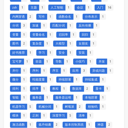
zsh
1
主题
1
人工智能
1
会议
1
入门
16
内网穿透
2
写作
1
函数命名
1
分布表示
1
分词
3
加速
1
匹配分词
1
反向传播
1
变量
1
变量命名
1
召回率
1
回归
1
图书
2
复杂度
1
大模型
1
女朋友
1
好书推荐
1
学习
1
安全
1
安装
1
宝可梦
1
容器
1
导数
1
小技巧
1
并发
1
并行
1
序列
1
序言
1
应用
3
异或问题
1
微分
1
性能度量
1
持续部署
1
持续集成
1
排列
1
排序
1
教程
1
数据库
2
显卡
1
智能
1
服务器
1
服务器运维
1
本地部署
1
机器学习
5
机械分词
1
树莓派
2
校验码
1
模块
1
正则
1
深度学习
5
清单
1
激活函数
1
炼丹锦囊
2
版本控制系统
1
神器
2