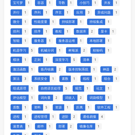
宝可梦
1
容器
1
导数
1
小技巧
1
并发
1
并行
1
序列
1
序言
1
应用
3
异或问题
1
微分
1
性能度量
1
持续部署
1
持续集成
1
排列
1
排序
1
教程
1
数据库
2
显卡
1
智能
1
服务器
1
服务器运维
1
本地部署
1
机器学习
5
机械分词
1
树莓派
2
校验码
1
模块
1
正则
1
深度学习
5
清单
1
激活函数
1
炼丹锦囊
2
版本控制系统
1
神器
2
算法
3
系统安全
1
素数
1
线程
1
组合
1
组成原理
1
自然语言处理
5
规范
1
论文
1
评估模型
1
词向量
2
词嵌入
2
词袋模型
1
质数
1
资料
5
资源
1
距离
1
软件工程
1
进程
1
进程管理
1
进阶
2
通俗易懂
4
速查表
1
邮件
1
部署
2
镜像仓库
1