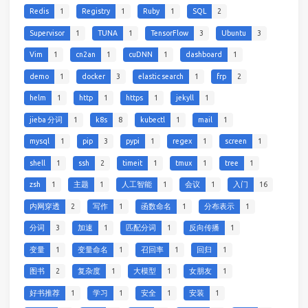
Redis
1
Registry
1
Ruby
1
SQL
2
Supervisor
1
TUNA
1
TensorFlow
3
Ubuntu
3
Vim
1
cn2an
1
cuDNN
1
dashboard
1
demo
1
docker
3
elastic search
1
frp
2
helm
1
http
1
https
1
jekyll
1
jieba 分词
1
k8s
8
kubectl
1
mail
1
mysql
1
pip
3
pypi
1
regex
1
screen
1
shell
1
ssh
2
timeit
1
tmux
1
tree
1
zsh
1
主题
1
人工智能
1
会议
1
入门
16
内网穿透
2
写作
1
函数命名
1
分布表示
1
分词
3
加速
1
匹配分词
1
反向传播
1
变量
1
变量命名
1
召回率
1
回归
1
图书
2
复杂度
1
大模型
1
女朋友
1
好书推荐
1
学习
1
安全
1
安装
1