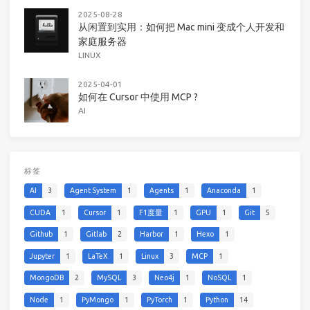
2025-08-28
从闲置到实用：如何把 Mac mini 变成个人开发和
家庭服务器
LINUX
2025-04-01
如何在 Cursor 中使用 MCP ?
AI
标签
AI
3
Agent System
1
Agents
1
Anaconda
1
CUDA
1
Cursor
1
F1度量
1
GPU
1
Git
5
Github
1
Gitlab
2
Harbor
1
Hexo
1
Jupyter
1
LaTeX
1
Linux
3
MCP
1
MongoDB
2
MySQL
3
Neo4j
1
NoSQL
1
Node
1
PyMongo
1
PyTorch
1
Python
14