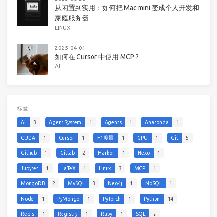
从闲置到实用：如何把 Mac mini 变成个人开发和
家庭服务器
LINUX
2025-04-01
如何在 Cursor 中使用 MCP ?
AI
标签
AI
3
Agent System
1
Agents
1
Anaconda
1
CUDA
1
Cursor
1
F1度量
1
GPU
1
Git
5
Github
1
Gitlab
2
Harbor
1
Hexo
1
Jupyter
1
LaTeX
1
Linux
3
MCP
1
MongoDB
2
MySQL
3
Neo4j
1
NoSQL
1
Node
1
PyMongo
1
PyTorch
1
Python
14
Redis
1
Registry
1
Ruby
1
SQL
2