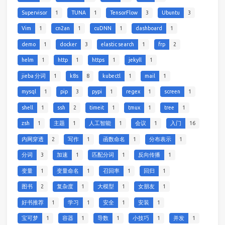
Supervisor
1
TUNA
1
TensorFlow
3
Ubuntu
3
Vim
1
cn2an
1
cuDNN
1
dashboard
1
demo
1
docker
3
elastic search
1
frp
2
helm
1
http
1
https
1
jekyll
1
jieba 分词
1
k8s
8
kubectl
1
mail
1
mysql
1
pip
3
pypi
1
regex
1
screen
1
shell
1
ssh
2
timeit
1
tmux
1
tree
1
zsh
1
主题
1
人工智能
1
会议
1
入门
16
内网穿透
2
写作
1
函数命名
1
分布表示
1
分词
3
加速
1
匹配分词
1
反向传播
1
变量
1
变量命名
1
召回率
1
回归
1
图书
2
复杂度
1
大模型
1
女朋友
1
好书推荐
1
学习
1
安全
1
安装
1
宝可梦
1
容器
1
导数
1
小技巧
1
并发
1