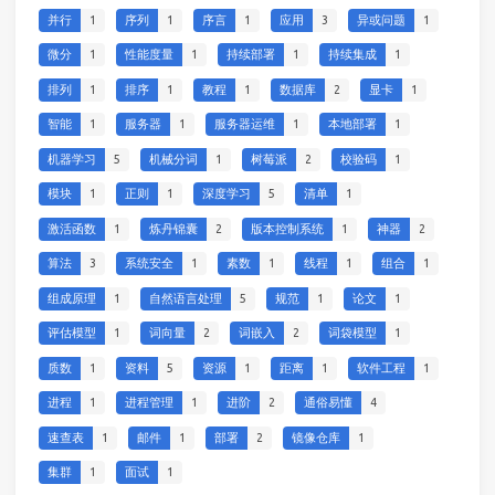
并行
1
序列
1
序言
1
应用
3
异或问题
1
微分
1
性能度量
1
持续部署
1
持续集成
1
排列
1
排序
1
教程
1
数据库
2
显卡
1
智能
1
服务器
1
服务器运维
1
本地部署
1
机器学习
5
机械分词
1
树莓派
2
校验码
1
模块
1
正则
1
深度学习
5
清单
1
激活函数
1
炼丹锦囊
2
版本控制系统
1
神器
2
算法
3
系统安全
1
素数
1
线程
1
组合
1
组成原理
1
自然语言处理
5
规范
1
论文
1
评估模型
1
词向量
2
词嵌入
2
词袋模型
1
质数
1
资料
5
资源
1
距离
1
软件工程
1
进程
1
进程管理
1
进阶
2
通俗易懂
4
速查表
1
邮件
1
部署
2
镜像仓库
1
集群
1
面试
1